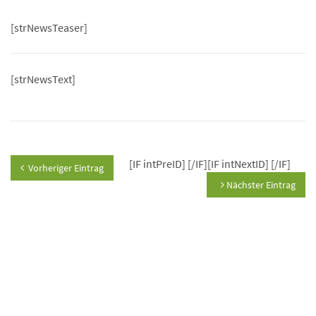
[strNewsTeaser]
[strNewsText]
[IF intPreID]
[/IF][IF intNextID]
[/IF]
Vorheriger Eintrag
Nächster Eintrag