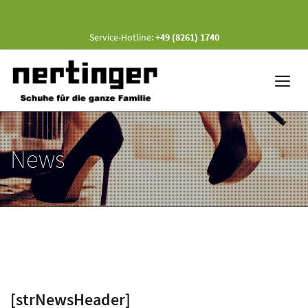
Service-Hotline:
+49 (8261) 1740
News
[strNewsHeader]