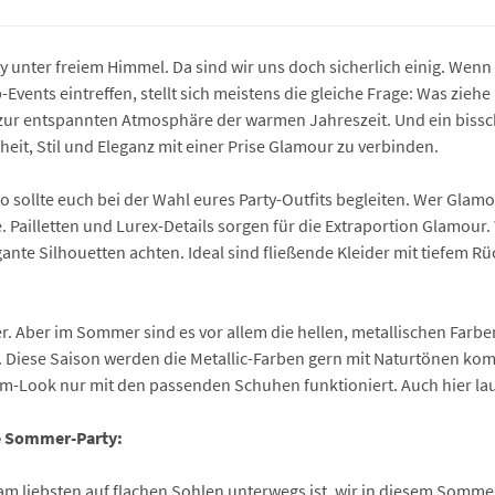
unter freiem Himmel. Da sind wir uns doch sicherlich einig. Wenn
Events eintreffen, stellt sich meistens die gleiche Frage: Was zie
 zur entspannten Atmosphäre der warmen Jahreszeit. Und ein bissch
it, Stil und Eleganz mit einer Prise Glamour zu verbinden.
o sollte euch bei der Wahl eures Party-Outfits begleiten. Wer Glam
 Pailletten und Lurex-Details sorgen für die Extraportion Glamour.
egante Silhouetten achten. Ideal sind fließende Kleider mit tiefem 
r. Aber im Sommer sind es vor allem die hellen, metallischen Farb
 Diese Saison werden die Metallic-Farben gern mit Naturtönen komb
 Glam-Look nur mit den passenden Schuhen funktioniert. Auch hier l
e Sommer-Party:
am liebsten auf flachen Sohlen unterwegs ist, wir in diesem Sommer