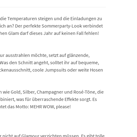
 die Temperaturen steigen und die Einladungen zu
he ich an? Der perfekte Sommerparty-Look verbindet
en Glam darf dieses Jahr auf keinen Fall fehlen!
our ausstrahlen möchte, setzt auf glänzende,
 Was den Schnitt angeht, solltet ihr auf bequeme,
Rückenausschnitt, coole Jumpsuits oder weite Hosen
en wie Gold, Silber, Champagner und Rosé-Töne, die
iniert, was für überraschende Effekte sorgt. Es
autet das Motto: MEHR WOW, please!
 nicht auf Glamour verzichten müssen. Es gibt tolle